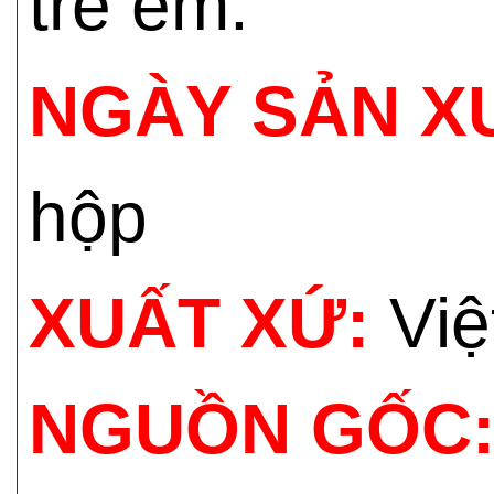
trẻ em.
NGÀY SẢN X
hộp
XUẤT XỨ:
Việ
NGUỒN GỐC