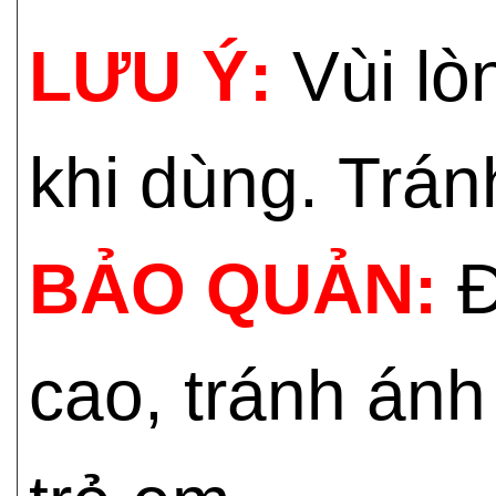
LƯU Ý:
Vùi lò
khi dùng. Trán
BẢO QUẢN:
Đ
cao, tránh ánh