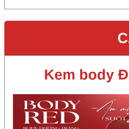
C
Kem body Đ