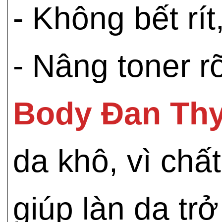
- Không bết rí
- Nâng toner r
Body Đan Thy
da khô, vì chấ
giúp làn da t