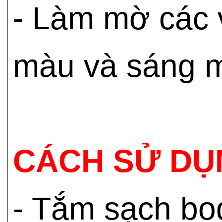
- Làm mờ các 
màu và sáng m
CÁCH SỬ DỤ
- Tắm sạch bod