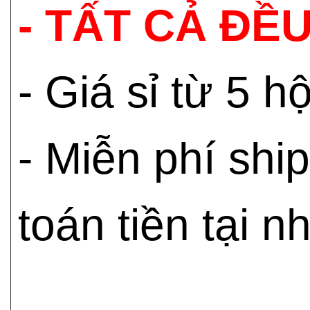
- TẤT CẢ ĐỀU
- Giá sỉ từ 5 
- Miễn phí shi
toán tiền tại n