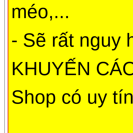
méo,...
- Sẽ rất nguy
KHUYẾN CÁO 
Shop có uy tí