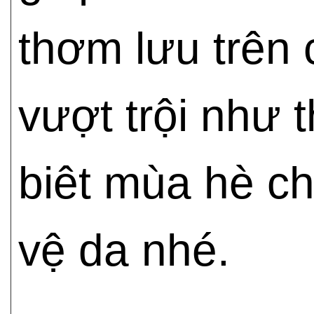
thơm lưu trên 
vượt trội như
biêt mùa hè c
vệ da nhé.