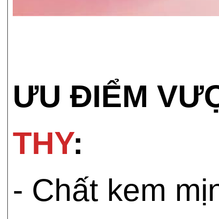
ƯU ĐIỂM VƯ
THY
:
- Chất kem mị