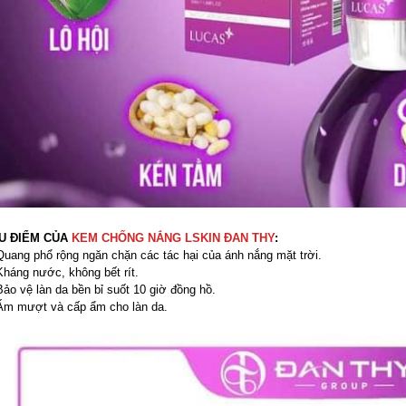
U ĐIỂM CỦA
KEM CHỐNG NẮNG LSKIN ĐAN THY
:
Quang phổ rộng ngăn chặn các tác hại của ánh nắng mặt trời.
Kháng nước, không bết rít.
Bảo vệ làn da bền bỉ suốt 10 giờ đồng hồ.
Ẩm mượt và cấp ẩm cho làn da.