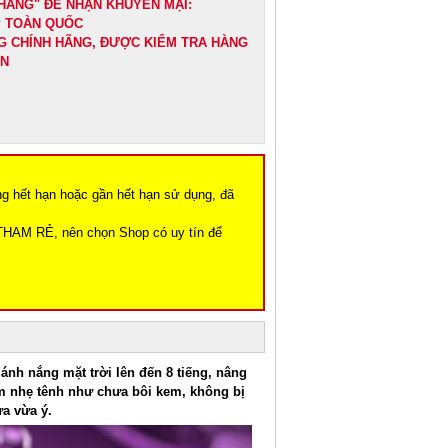
HÀNG" ĐỂ NHẬN KHUYẾN MẠI:
IP TOÀN QUỐC
G CHÍNH HÃNG, ĐƯỢC KIỂM TRA HÀNG
ẬN
ng hết hạn hoặc gần hết hạn sử dụng, đã
THAM RẺ, nên chọn Shop có uy tín để
ánh nắng mặt trời lên đến 8 tiếng, nâng
m nhẹ tênh như chưa bôi kem, không bị
a vừa ý.