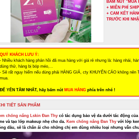
BẤM NÚT "MUA 
+ MIỄN PHÍ SH
+ CAM KẾT HÀN
TRƯỚC KHI NH
QUÝ KHÁCH LƯU Ý:
- Nhiều khách hàng phản hồi đã mua hàng với giá rẻ nhưng là: hàng nhái, hà
dùng thử, hàng bị bóp méo,...
- Sẽ rất nguy hiểm nếu dùng phải HÀNG GIẢ, cty KHUYẾN CÁO không nên 
mua.
ĐỂ YÊN TÂM NHẤT, hãy bấm nút
MUA HÀNG
phía trên nhé !
CHI TIẾT SẢN PHẨM
em chống nắng Lskin Đan Thy
có tác dụng bảo vệ da dưới tác động của 
one và tạo lớp makeup nhẹ cho da.
Kem chống nắng Đan Thy
với lớp ke
óng dầu, sẽ là chân ái cho những chị em dùng nhiều loại nhưng vẫn chư