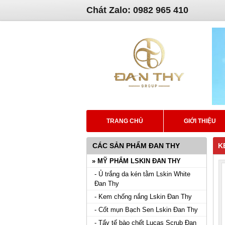
Chát Zalo: 0982 965 410
TRANG CHỦ
GIỚI THIỆU
CÁC SẢN PHẨM ĐAN THY
K
» MỸ PHẨM LSKIN ĐAN THY
- Ủ trắng da kén tằm Lskin White
Đan Thy
- Kem chống nắng Lskin Đan Thy
- Cốt mụn Bạch Sen Lskin Đan Thy
- Tẩy tế bào chết Lucas Scrub Đan