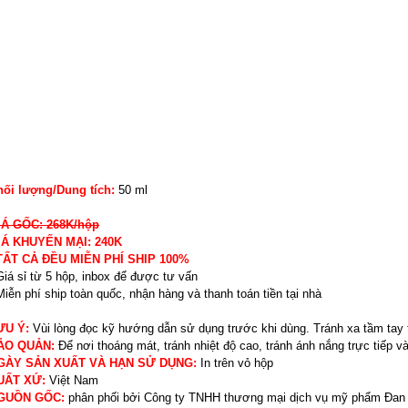
hối lượng/Dung tích:
50 ml
IÁ GỐC: 268K/hộp
IÁ KHUYẾN MẠI: 240K
 TẤT CẢ ĐỀU MIỄN PHÍ SHIP 100%
Giá sỉ từ 5 hộp, inbox để được tư vấn
Miễn phí ship toàn quốc, nhận hàng và thanh toán tiền tại nhà
ƯU Ý:
Vùi lòng đọc kỹ hướng dẫn sử dụng trước khi dùng. Tránh xa tầm tay 
ẢO QUẢN:
Để nơi thoáng mát, tránh nhiệt độ cao, tránh ánh nắng trực tiếp và
GÀY SẢN XUẤT VÀ HẠN SỬ DỤNG:
In trên vỏ hộp
UẤT XỨ:
Việt Nam
GUỒN GỐC:
phân phối bởi Công ty TNHH thương mại dịch vụ mỹ phẩm Đan 