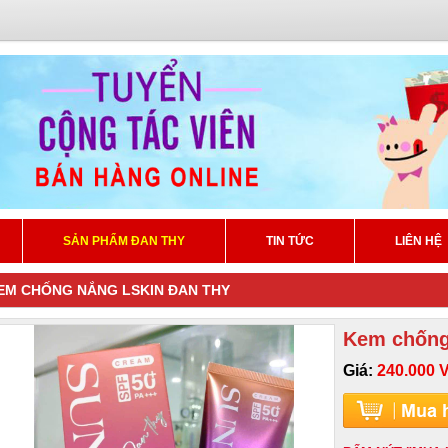
SẢN PHẨM ĐAN THY
TIN TỨC
LIÊN HỆ
EM CHỐNG NẮNG LSKIN ĐAN THY
Kem chống
Giá:
240.000 