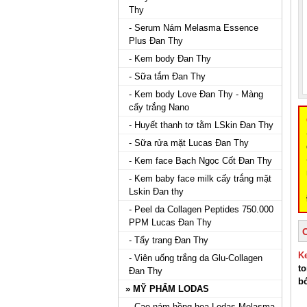
Thy
- Serum Nám Melasma Essence
Plus Đan Thy
- Kem body Đan Thy
- Sữa tắm Đan Thy
- Kem body Love Đan Thy - Màng
cấy trắng Nano
- Huyết thanh tơ tằm LSkin Đan Thy
- Sữa rửa mặt Lucas Đan Thy
- Kem face Bạch Ngọc Cốt Đan Thy
- Kem baby face milk cấy trắng mặt
Lskin Đan thy
- Peel da Collagen Peptides 750.000
PPM Lucas Đan Thy
- Tẩy trang Đan Thy
K
- Viên uống trắng da Glu-Collagen
t
Đan Thy
b
» MỸ PHẨM LODAS
- Cao nám hồng hoa Lodas Melasma