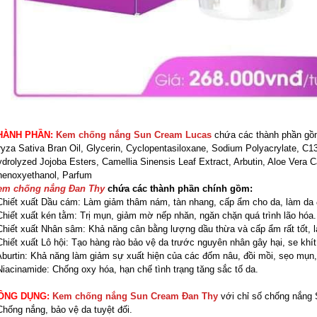
HÀNH PHẦN:
Kem chống nắng Sun Cream Lucas
chứa các thành phần gồm
yza Sativa Bran Oil, Glycerin, Cyclopentasiloxane, Sodium Polyacrylate, C13-
drolyzed Jojoba Esters, Camellia Sinensis Leaf Extract, Arbutin, Aloe Vera C
enoxyethanol, Parfum
em chống nắng Đan Thy
chứa các thành phần chính gồm:
Chiết xuất Dầu cám: Làm giảm thâm nám, tàn nhang, cấp ẩm cho da, làm da
Chiết xuất kén tằm: Trị mụn, giảm mờ nếp nhăn, ngăn chặn quá trình lão hóa.
Chiết xuất Nhân sâm: Khả năng cân bằng lượng dầu thừa và cấp ẩm rất tốt, l
Chiết xuất Lô hội: Tạo hàng rào bảo vệ da trước nguyên nhân gây hại, se khít l
Aburtin: Khả năng làm giảm sự xuất hiện của các đốm nâu, đồi mồi, sẹo mụ
Niacinamide: Chống oxy hóa, hạn chế tình trạng tăng sắc tố da.
ÔNG DỤNG:
Kem chống nắng Sun Cream Đan Thy
với chỉ số chống nắng
Chống nắng, bảo vệ da tuyệt đối.