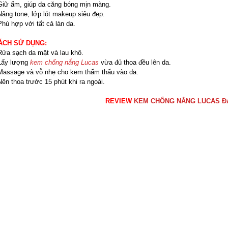
Giữ ẩm, giúp da căng bóng mịn màng.
Nâng tone, lớp lót makeup siêu đẹp.
Phù hợp với tất cả làn da.
ÁCH SỬ DỤNG:
Rửa sạch da mặt và lau khô.
 Lấy lượng
kem chống nắng Lucas
vừa đủ thoa đều lên da.
Massage và vỗ nhẹ cho kem thẩm thấu vào da.
Nên thoa trước 15 phút khi ra ngoài.
REVIEW
KEM CHỐNG NẮNG LUCAS Đ