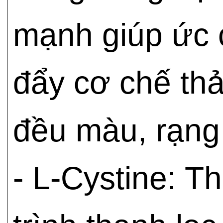
mạnh giúp ức c
đẩy cơ chế thả
đều màu, rạng
- L-Cystine: T