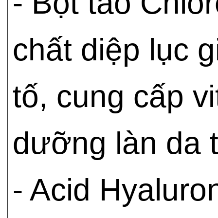
- Bột tảo Chlo
chất diệp lục g
tố, cung cấp v
dưỡng làn da t
- Acid Hyaluro