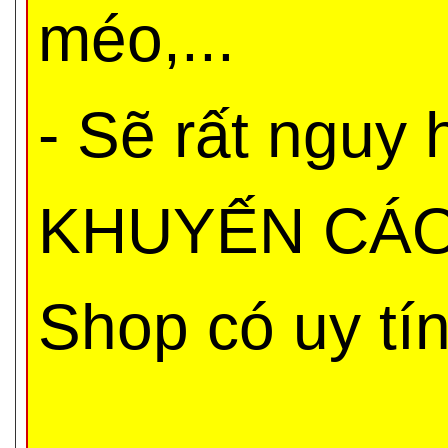
méo,...
- Sẽ rất nguy
KHUYẾN CÁO 
Shop có uy tí