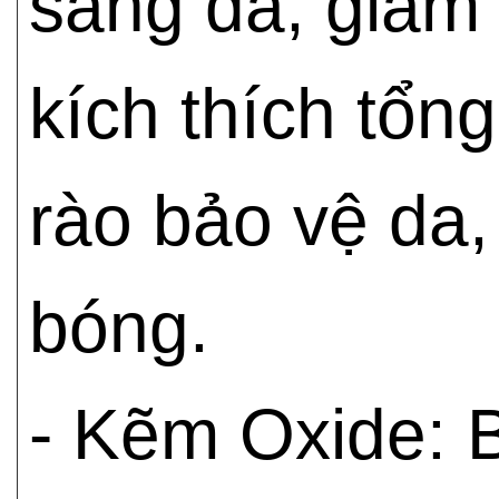
sáng da, giảm 
kích thích tổ
rào bảo vệ da
bóng.
- Kẽm Oxide: B