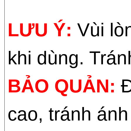
LƯU Ý:
Vùi lò
khi dùng. Trán
BẢO QUẢN:
Đ
cao, tránh ánh