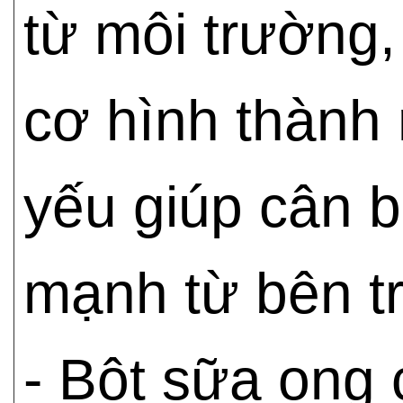
từ môi trường
cơ hình thành 
yếu giúp cân bằ
mạnh từ bên t
- Bột sữa ong