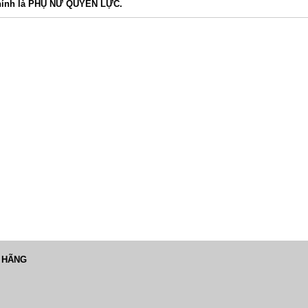
ính là PHỤ NỮ QUYỀN LỰC.
 HÃNG