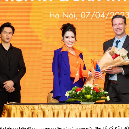
ất nhiều sự kiện đã qua nhưng dư âm và giá trị còn mãi. Như LỄ KÝ K