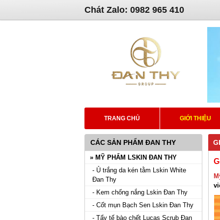
Chát Zalo: 0982 965 410
TRANG CHỦ
GIỚI THIỆU
CÁC SẢN PHẨM ĐAN THY
G
» MỸ PHẨM LSKIN ĐAN THY
G
- Ủ trắng da kén tằm Lskin White
M
Đan Thy
vi
- Kem chống nắng Lskin Đan Thy
- Cốt mụn Bạch Sen Lskin Đan Thy
- Tẩy tế bào chết Lucas Scrub Đan