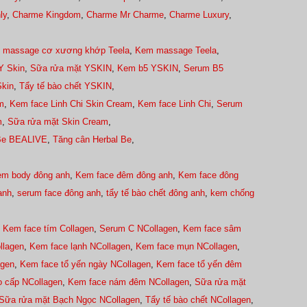
ly
,
Charme Kingdom
,
Charme Mr Charme
,
Charme Luxury
,
 massage cơ xương khớp Teela
,
Kem massage Teela
,
Y Skin
,
Sữa rửa mặt YSKIN
,
Kem b5 YSKIN
,
Serum B5
kin
,
Tẩy tế bào chết YSKIN
,
m
,
Kem face Linh Chi Skin Cream
,
Kem face Linh Chi
,
Serum
m
,
Sữa rửa mặt Skin Cream
,
Be BEALIVE
,
Tăng cân Herbal Be
,
m body đông anh
,
Kem face đêm đông anh
,
Kem face đông
anh
,
serum face đông anh
,
tẩy tế bào chết đông anh
,
kem chống
,
Kem face tím Collagen
,
Serum C NCollagen
,
Kem face sâm
llagen
,
Kem face lạnh NCollagen
,
Kem face mụn NCollagen
,
agen
,
Kem face tổ yến ngày NCollagen
,
Kem face tổ yến đêm
 cấp NCollagen
,
Kem face nám đêm NCollagen
,
Sữa rửa mặt
Sữa rửa mặt Bạch Ngọc NCollagen
,
Tẩy tế bào chết NCollagen
,