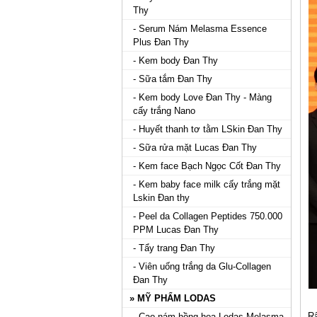
Thy
- Serum Nám Melasma Essence
Plus Đan Thy
- Kem body Đan Thy
- Sữa tắm Đan Thy
- Kem body Love Đan Thy - Màng
cấy trắng Nano
- Huyết thanh tơ tằm LSkin Đan Thy
- Sữa rửa mặt Lucas Đan Thy
- Kem face Bạch Ngọc Cốt Đan Thy
- Kem baby face milk cấy trắng mặt
Lskin Đan thy
- Peel da Collagen Peptides 750.000
PPM Lucas Đan Thy
- Tẩy trang Đan Thy
- Viên uống trắng da Glu-Collagen
Đan Thy
» MỸ PHẨM LODAS
R
- Cao nám hồng hoa Lodas Melasma