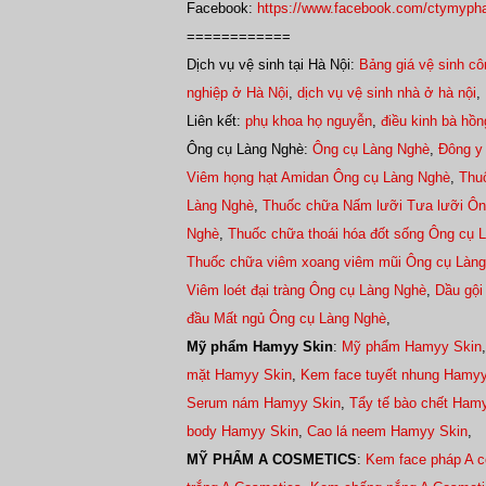
Facebook:
https://www.facebook.com/ctymyp
============
Dịch vụ vệ sinh tại Hà Nội:
Bảng giá vệ sinh cô
nghiệp ở Hà Nội
,
dịch vụ vệ sinh nhà ở hà nội
,
Liên kết:
phụ khoa họ nguyễn
,
điều kinh bà hồn
Ông cụ Làng Nghè:
Ông cụ Làng Nghè
,
Đông y
Viêm họng hạt Amidan Ông cụ Làng Nghè
,
Thu
Làng Nghè
,
Thuốc chữa Nấm lưỡi Tưa lưỡi Ôn
Nghè
,
Thuốc chữa thoái hóa đốt sống Ông cụ 
Thuốc chữa viêm xoang viêm mũi Ông cụ Làn
Viêm loét đại tràng Ông cụ Làng Nghè
,
Dầu gội
đầu Mất ngủ Ông cụ Làng Nghè
,
Mỹ phẩm Hamyy Skin
:
Mỹ phẩm Hamyy Skin
mặt Hamyy Skin
,
Kem face tuyết nhung Hamyy
Serum nám Hamyy Skin
,
Tẩy tế bào chết Ham
body Hamyy Skin
,
Cao lá neem Hamyy Skin
,
MỸ PHẨM A COSMETICS
:
Kem face pháp A c