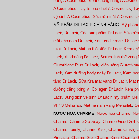
trắng A Cosmetics
,
Kem chống nắng A Cosmeti
A Cosmetics
,
Tẩy tế bào chết A Cosmetics
,
Tẩ
vệ sinh A Cosmetics
,
Sữa rửa mặt A Cosmetic
MỸ PHẨM DR LACIR CHÍNH HÃNG:
Mỹ phẩm 
Lacir
,
Dr Lacir
,
Các sản phẩm Dr Lacir
,
Sữa rửa
mặt cho nam Dr Lacir
,
Kem cool cream Dr Lacir
tươi Dr Lacir
,
Mặt nạ thải độc Dr Lacir
,
Kem chố
Lacir
,
xịt khoáng Dr Lacir
,
Serum tinh thể vàng D
Glutathione Plus Dr Lacir
,
Viên uống Glutathione
Lacir
,
Kem dưỡng body ngày Dr Lacir
,
Kem bod
tầng Dr Lacir
,
Sữa rửa mặt vàng Dr Lacir
,
Mặt n
dưỡng căng bóng VI Collagen Dr Lacir
,
Kem phụ
Lacir
,
Dung dịch vệ sinh Dr Lacir
,
mỹ phẩm Mel
VIP 3 Melaslab
,
Mặt nạ nám vàng Melaslab
,
Se
NƯỚC HOA CHARME
:
Nước hoa Charme
,
Nư
Charme
,
Charme So Sexy
,
Charme Good Girl
,
Charme Lonely
,
Charme Kiss
,
Charme Crush
,
C
Pinnacle
,
Charme Giò
,
Charme King
,
Charme Gu