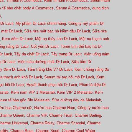
cs
,
Trị mụn A Cosmetics
,
Kem trị nám A Cosmetics
,
Serum nám
y tế bào chết body A Cosmetics
,
Serum A Cosmetics
,
dung dịch
s
,
Dr Lacir
,
Mỹ phẩm Dr Lacir chính hãng
,
Công ty mỹ phẩm Dr
 mặt Dr Lacir
,
Sữa rửa mặt bạc hà kiềm dầu Dr Lacir
,
Sữa rửa
,
Kem đêm Dr Lacir
,
Mặt nạ thủy tinh Dr Lacir
,
Mặt nạ thạch anh
ng nắng Dr Lacir
,
Cốt yến Dr Lacir
,
Toner tinh thể bạc hà Dr
r Lacir
,
Tẩy da chết Dr Lacir
,
Tẩy trang Dr Lacir
,
Viên uống nám
 Dr Lacir
,
Viên siêu dưỡng chất Dr Lacir
,
Sữa tắm Dr
y đêm Dr Lacir
,
Tắm trắng khô V7 Dr Lacir
,
Kem chống nắng đa
ạ thạch anh khô Dr Lacir
,
Serum tái tạo nội mô Dr Lacir
,
Kem
c hồi Dr Lacir
,
Huyết thanh phục hồi Dr Lacir
,
Phan tả diệp Dr
aslab
,
Kem nám VIP 1 Melaslab
,
Kem VIP 2 Melaslab
,
Kem
rum tế bào gốc Bio Melaslab
,
Sữa dưỡng dày da Melaslab
,
ớc hoa Charme nữ
,
Nước hoa Charme Nam
,
Công ty nước hoa
Charme Queen
,
Charme VIP
,
Charme Trust
,
Charme Darling
,
harme Universal
,
Charme Roisy
,
Charme Scandal
,
Charme
ility
,
Charme Boss
,
Charme Sport
,
Charme Cool Water
,