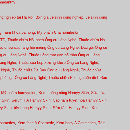
hamdanthy
ng nghiệp tại Hà Nội
,
đơn giá vệ sinh công nghiệp
,
vệ sinh công
g
,
nam khoa bà hồng
,
Mỹ phẩm Chamomileskill
,
 TD
,
Thuốc chữa Hôi nách Ông cụ Làng Nghè
,
Thuốc chữa Ho
ốc chữa sâu răng hôi miệng Ông cụ Làng Nghè
,
Dầu gội Ông cụ
g cụ Làng Nghè
,
Thuốc uống mát gan bổ thận Ông cụ Làng
Làng Nghè
,
Thuốc xoa bóp xương khớp Ông cụ Làng Nghè
,
g Nghè
,
Thuốc chữa Dạ Dày Ông cụ Làng Nghè
,
Thuốc chữa
 phủ bạc Ông cụ Làng Nghè
,
Thuốc chữa Rối loạn tiền đình Đau
,
Mỹ phẩm hamyyskin
,
Kem chống nắng Hamyy Skin
,
Sữa rửa
 Skin
,
Serum HA Hamyy Skin
,
Cao nám tuyết hoa Hamyy Skin
,
yy Skin
,
tẩy trang Hamyy Skin
,
Sữa tắm Hamyy Skin
,
Kem
osmetics
,
Kem face A Cosmetic
,
Kem body A Cosmetics
,
Tắm