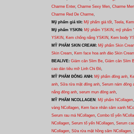
Charme Enter
,
Charme Sexy Men
,
Charme Men
Charme Red De Charme
,
Mỹ phẩm giá tốt:
Mỹ phẩm giá tốt
,
Teela
,
Kem
Mỹ phẩm YSKIN:
Mỹ phẩm YSKIN
,
mỹ phẩm 
YSKIN
,
Kem chống nắng YSKIN
,
Kem body YS
MỸ PHẨM SKIN CREAM:
Mỹ phẩm Skin Crea
Skin Cream
,
Kem face hoa anh đào Skin Crea
BEALIVE:
Giảm cân Slim Be
,
Giảm cân Slim 
cao dán tiêu mỡ Linh Chi Đỏ
,
MỸ PHẨM ĐÔNG ANH:
Mỹ phẩm đông anh
,
Ke
anh
,
Sữa rửa mặt đông anh
,
Serum nám đông 
nắng đông anh
,
serum mụn đông anh
,
MỸ PHẨM NCOLLAGEN
:
Mỹ phẩm NCollagen
vàng NCollagen
,
Kem face nhân sâm xanh NCo
Serum rau má NCollagen
,
Combo tổ yến NColl
NCollagen
,
Serum tổ yến NCollagen
,
Serum cao
NCollagen
,
Sữa rửa mặt hồng sâm NCollagen
,