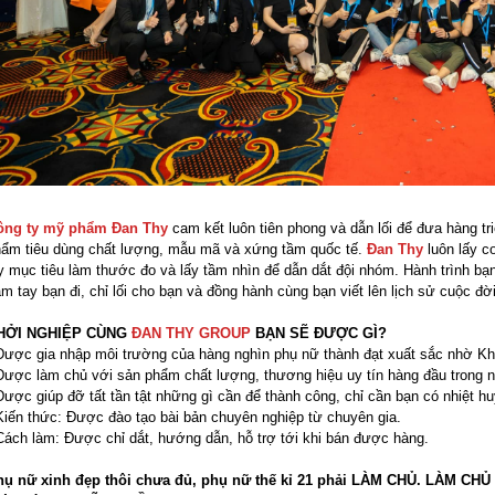
ông ty mỹ phẩm Đan Thy
cam kết luôn tiên phong và dẫn lối để đưa hàng t
ẩm tiêu dùng chất lượng, mẫu mã và xứng tầm quốc tế.
Đan Thy
luôn lấy co
y mục tiêu làm thước đo và lấy tầm nhìn để dẫn dắt đội nhóm. Hành trình bạ
m tay bạn đi, chỉ lối cho bạn và đồng hành cùng bạn viết lên lịch sử cuộc đờ
HỞI NGHIỆP CÙNG
ĐAN THY GROUP
BẠN SẼ ĐƯỢC GÌ?
Được gia nhập môi trường của hàng nghìn phụ nữ thành đạt xuất sắc nhờ 
Được làm chủ với sản phẩm chất lượng, thương hiệu uy tín hàng đầu tro
Được giúp đỡ tất tần tật những gì cần để thành công, chỉ cần bạn có nhiệt h
Kiến thức: Được đào tạo bài bản chuyên nghiệp từ chuyên gia.
Cách làm: Được chỉ dắt, hướng dẫn, hỗ trợ tới khi bán được hàng.
ụ nữ xinh đẹp thôi chưa đủ, phụ nữ thế kỉ 21 phải LÀM CHỦ. LÀM CHỦ 