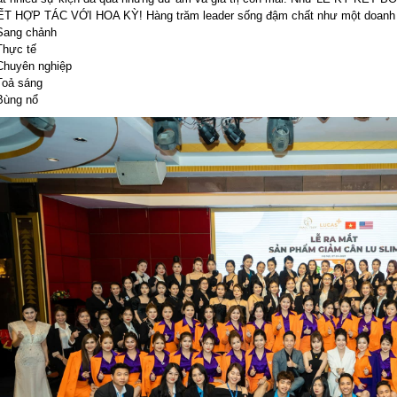
ẾT HỢP TÁC VỚI HOA KỲ! Hàng trăm leader sống đậm chất như một doanh 
Sang chảnh
Thực tế
Chuyên nghiệp
Toả sáng
Bùng nổ