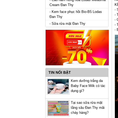
K
Cream Đan Thy
- 
- Kem face phục hồi Bio-B5 Lodas
- 
Đan Thy
- 
- Sữa rửa mặt Đan Thy
- 
- 
TIN NỔI BẬT
Kem dưỡng trắng da
Baby Face Milk có tác
dụng gì?
Tại sao sữa rửa mặt
tầng sâu Đan Thy mãi
cháy hàng?