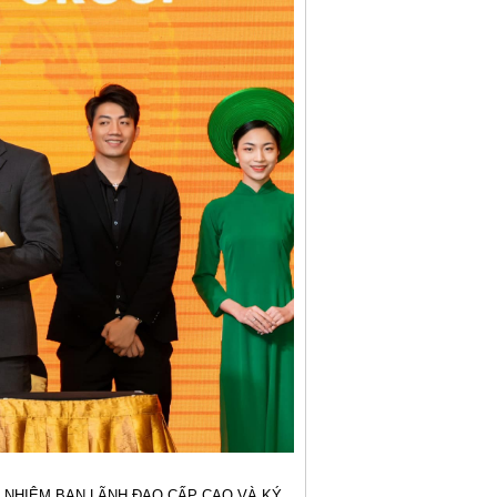
ẾT BỔ NHIỆM BAN LÃNH ĐẠO CẤP CAO VÀ KÝ