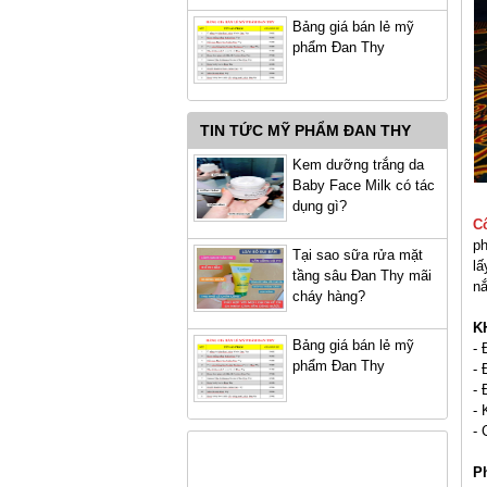
Bảng giá bán lẻ mỹ
phẩm Đan Thy
TIN TỨC MỸ PHẨM ĐAN THY
Kem dưỡng trắng da
Baby Face Milk có tác
dụng gì?
C
ph
Tại sao sữa rửa mặt
lấ
tầng sâu Đan Thy mãi
nắ
cháy hàng?
K
Bảng giá bán lẻ mỹ
- 
phẩm Đan Thy
- 
- 
- 
- 
Ph